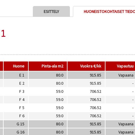
ESITTELY
HUONEISTOKOHTAISET TIED
 1
Huone
Pinta-ala m
2
Vuokra €/kk
Vapautuu
E 1
80.0
915.85
Vapaana
E 2
80.0
915.85
-
F 3
59.0
706.52
-
F 4
59.0
706.52
-
F 5
59.0
706.52
-
F 6
59.0
706.52
-
G 15
80.0
915.85
Vapaana
G 16
80.0
915.85
Vapaana