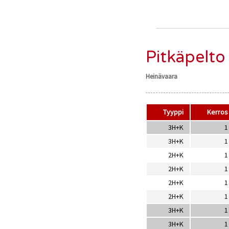
Pitkäpelto
Heinävaara
Tyyppi
Kerros
3H+K
1
3H+K
1
2H+K
1
2H+K
1
2H+K
1
2H+K
1
3H+K
1
3H+K
1