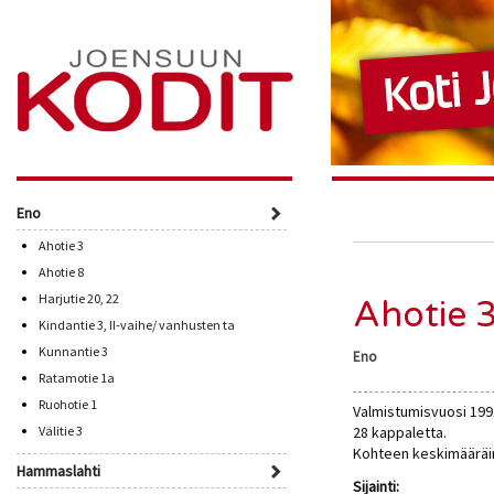
Eno
Ahotie 3
Ahotie 8
Harjutie 20, 22
Ahotie 
Kindantie 3, II-vaihe/ vanhusten ta
Kunnantie 3
Eno
Ratamotie 1a
Ruohotie 1
Valmistumisvuosi 1991
Välitie 3
28 kappaletta.
Kohteen keskimääräin
Hammaslahti
Sijainti: