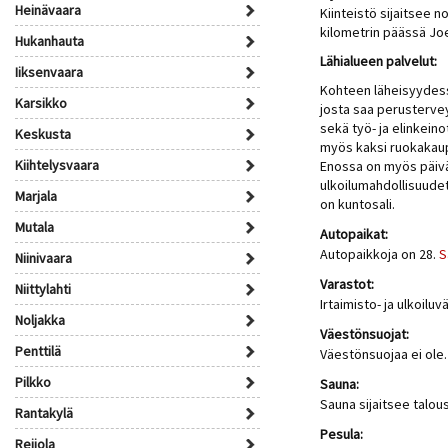
Heinävaara
Kiinteistö sijaitsee 
kilometrin päässä Jo
Hukanhauta
Lähialueen palvelut:
Iiksenvaara
Kohteen läheisyydessä
Karsikko
josta saa perusterve
sekä työ- ja elinkein
Keskusta
myös
kaksi ruokakau
Kiihtelysvaara
Enossa on myös päivä
ulkoilumahdollisuudet
Marjala
on kuntosali.
Mutala
Autopaikat:
Autopaikkoja on 28.
S
Niinivaara
Varastot:
Niittylahti
Irtaimisto- ja ulkoil
Noljakka
Väestönsuojat:
Penttilä
Väestönsuojaa ei ole.
Pilkko
Sauna:
Sauna sijaitsee talou
Rantakylä
Pesula:
Reijola