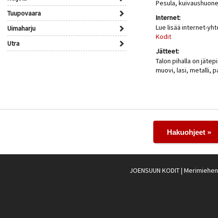
Pesula, kuivaushuone
Tuupovaara
Internet:
Lue lisää internet-yh
Uimaharju
Kodit
Utra
Jätteet:
Talon pihalla on jätepi
muovi, lasi, metalli, p
Hakuohjeet »
JOENSUUN KODIT
| Merimiehenk