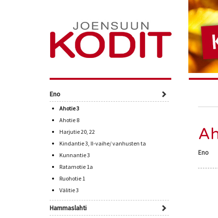
Eno
Ahotie 3
Ahotie 8
Ah
Harjutie 20, 22
Kindantie 3, II-vaihe/ vanhusten ta
Eno
Kunnantie 3
Ratamotie 1a
Ruohotie 1
Välitie 3
Hammaslahti