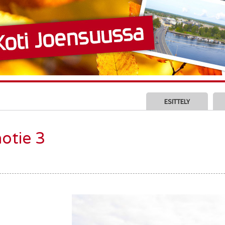
ESITTELY
otie 3