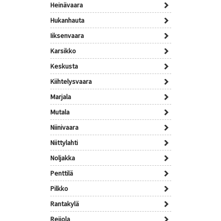
Heinävaara
Hukanhauta
Iiksenvaara
Karsikko
Keskusta
Kiihtelysvaara
Marjala
Mutala
Niinivaara
Niittylahti
Noljakka
Penttilä
Pilkko
Rantakylä
Reijola