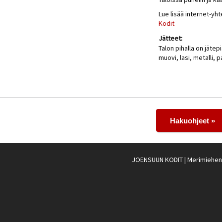
Lue lisää internet-yh
Kodit
Jätteet:
Talon pihalla on jätepi
muovi, lasi, metalli, p
Hakuohjeet »
JOENSUUN KODIT
| Merimiehenk