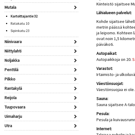
Kiinteistö sijaitsee 
Mutala
Lähialueen palvelut:
Kartoittajantie 32
Kohde sijaitsee lähel
Ratakatu 10
metrin päässä kohtee
Sipinkatu 23
ja leipomo. Kohteen l
ovat noin 1,5 kilomet
Niinivaara
päiväkoti.
Niittylahti
Autopaikat:
Autopaikkoja on 20.
S
Noljakka
Varastot:
Penttilä
Irtaimisto- ja ulkoiluv
Pilkko
Väestönsuojat:
Rantakylä
Väestönsuojaa ei ole.
Reijola
Sauna:
Sauna sijaitsee A-tal
Tuupovaara
Pesula:
Uimaharju
Pesula ja kuivausrum
Utra
Internet:
Taloissa puhelin ja ka