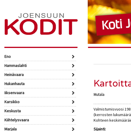
Eno
Hammaslahti
Heinävaara
Kartoitt
Hukanhauta
Iiksenvaara
Mutala
Karsikko
Valmistumisvuosi 1988
Keskusta
(kerrosten lukumäärä 
Kiihtelysvaara
Kohteen keskimääräin
Marjala
Sijainti: