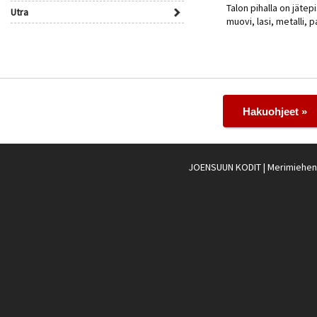
Talon pihalla on jätepi
Utra
muovi, lasi, metalli, p
Hakuohjeet »
JOENSUUN KODIT
| Merimiehenk