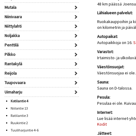
48 km päässä Joensu
Mutala
Lähialueen palvelut:
Niinivaara
Ruokakauppoihin ja ki
Niittylahti
on kilometrin ja päiv
Noljakka
Autopaikat:
Autopaikkoja on 16.
S
Penttilä
Varastot:
Pilkko
Irtaimisto- ja ulkoilu
Rantakylä
Väestönsuojat:
Väestönsuojaa ei ole.
Reijola
Sauna:
Tuupovaara
Sauna on D-talossa.
Uimaharju
Pesula:
Kotilantie 4
Pesulaa ei ole. Kuiva
Niilontie 13
Internet:
Ratilantie 3
Lue lisää internet-yh
Ruukintie 2
Kodit
Tuuliharjuntie 4-6
Jätteet: