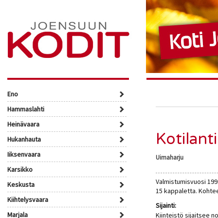
Eno
Hammaslahti
Heinävaara
Kotilant
Hukanhauta
Iiksenvaara
Uimaharju
Karsikko
Valmistumisvuosi 1991
Keskusta
15 kappaletta. Kohte
Kiihtelysvaara
Sijainti:
Marjala
Kiinteistö sijaitsee 