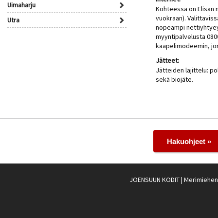
Uimaharju
Kohteessa on Elisan 
vuokraan). Valittavis
Utra
nopeampi nettiyhtyeys
myyntipalvelusta 0800
kaapelimodeemin, jonk
Jätteet:
Jätteiden lajittelu: po
sekä biojäte.
Hakuohjeet »
JOENSUUN KODIT
| Merimiehenk