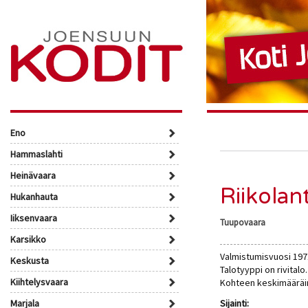
Eno
Hammaslahti
Heinävaara
Riikolan
Hukanhauta
Iiksenvaara
Tuupovaara
Karsikko
Valmistumisvuosi 197
Keskusta
Talotyyppi on rivital
Kiihtelysvaara
Kohteen keskimääräin
Marjala
Sijainti: