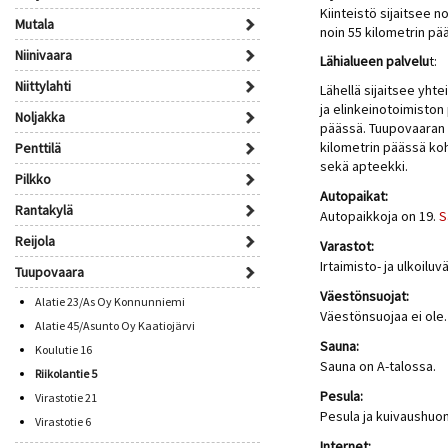
Kiinteistö sijaitsee 
Mutala
noin 55 kilometrin p
Niinivaara
Lähialueen palvelu
t:
Niittylahti
Lähellä sijaitsee yht
ja elinkeinotoimiston
Noljakka
päässä. Tuupovaaran a
kilometrin päässä koh
Penttilä
sekä apteekki.
Pilkko
Autopaikat:
Rantakylä
Autopaikkoja on 19.
S
Reijola
Varastot:
Irtaimisto- ja ulkoilu
Tuupovaara
Väestönsuojat:
Alatie 23/As Oy Konnunniemi
Väestönsuojaa ei ole.
Alatie 45/Asunto Oy Kaatiojärvi
Sauna:
Koulutie 16
Sauna on A-talossa.
Riikolantie 5
Pesula:
Virastotie 21
Pesula ja kuivaushuon
Virastotie 6
Internet: