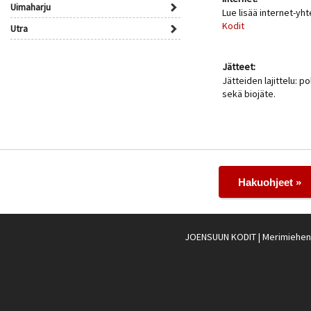
Uimaharju
Lue lisää internet-yh
Kodit
Utra
Jätteet:
Jätteiden lajittelu: po
sekä biojäte.
Hakuohjeet »
JOENSUUN KODIT
| Merimiehenk