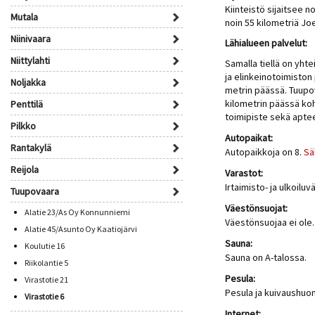
Kiinteistö sijaitsee 
Mutala
noin 55 kilometriä J
Niinivaara
Lähialueen palvelut:
Niittylahti
Samalla tiellä on yht
ja elinkeinotoimiston
Noljakka
metrin päässä. Tuupov
kilometrin päässä koh
Penttilä
toimipiste sekä aptee
Pilkko
Autopaikat:
Rantakylä
Autopaikkoja on 8.
Sä
Reijola
Varastot:
Irtaimisto- ja ulkoilu
Tuupovaara
Väestönsuojat:
Alatie 23/As Oy Konnunniemi
Väestönsuojaa ei ole.
Alatie 45/Asunto Oy Kaatiojärvi
Sauna:
Koulutie 16
Sauna on A-talossa.
Riikolantie 5
Pesula:
Virastotie 21
Pesula ja kuivaushuon
Virastotie 6
Internet: