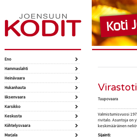
Eno
Hammaslahti
Heinävaara
Virastot
Hukanhauta
Iiksenvaara
Tuupovaara
Karsikko
Valmistumisvuosi 197
Keskusta
rivitalo. Asuntoja on
Kiihtelysvaara
keskimääräinen neliö
Marjala
Sijainti: