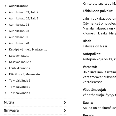
Kiinteistö sijaitsee 
Aurinkokatu 2
Lähialueen palvelut:
Aurinkokatu 21, Talo 2
Lähin ruokakauppa on 
Aurinkokatu 23, Talo 1
Citymarket on puolest
Aurinkokatu 35
Marjalan alueella on k
Aurinkokatu 37
kilometri. Lisäksi Mar
Aurinkokatu 39
Hissi:
Aurinkokatu 41
Talossa on hissi.
Keskipäiväntie 1, Marjaterttu
Autopaikat:
Kesäyönkatu 1
Autopaikkoja on 13, 
Kesäyönkatu 2-4
Varastot:
Louhikkorinne 2
Ulkoiluväline- ja irta
Päiväkuja 4, Messusato
varastorakennuksessa
Talvipäiväntie 1
kerroksessa.
Talvipäiväntie 2
Väestönsuojat:
Talvipäiväntie 4
Väestönsuoja löytyy 
Mutala
Sauna:
Sauna on ensimmäise
Niinivaara
Pesula: