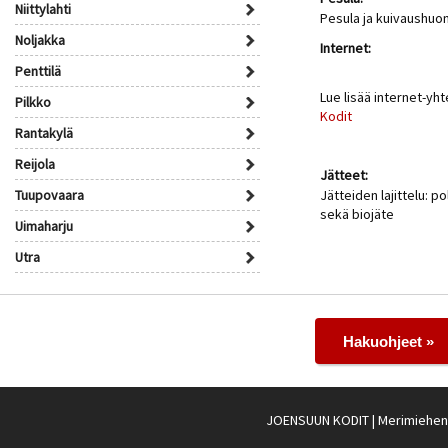
Niittylahti
Pesula ja kuivaushuo
Noljakka
Internet:
Penttilä
Lue lisää internet-yh
Pilkko
Kodit
Rantakylä
Reijola
Jätteet:
Tuupovaara
Jätteiden lajittelu: po
sekä biojäte
Uimaharju
Utra
Hakuohjeet »
JOENSUUN KODIT
| Merimiehenk