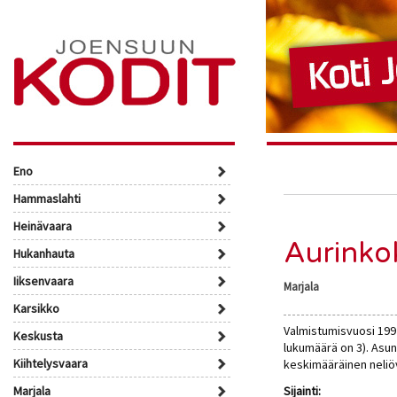
Eno
Hammaslahti
Heinävaara
Aurinko
Hukanhauta
Iiksenvaara
Marjala
Karsikko
Valmistumisvuosi 1997
Keskusta
lukumäärä on 3). Asu
Kiihtelysvaara
keskimääräinen neliö
Marjala
Sijainti: