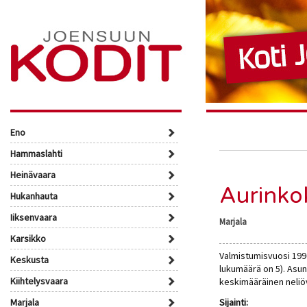
Eno
Hammaslahti
Heinävaara
Aurinko
Hukanhauta
Iiksenvaara
Marjala
Karsikko
Valmistumisvuosi 1996
Keskusta
lukumäärä on 5). Asu
Kiihtelysvaara
keskimääräinen neliö
Marjala
Sijainti: