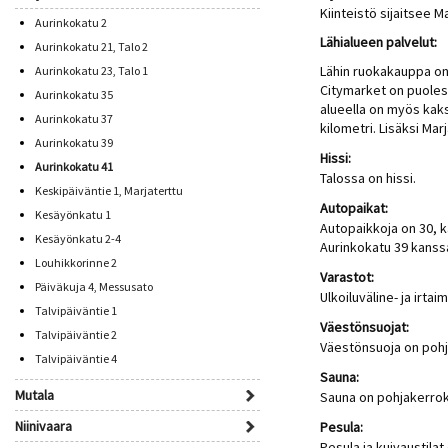
Kiinteistö sijaitsee 
Aurinkokatu 2
Lähialueen palvelut:
Aurinkokatu 21, Talo 2
Lähin ruokakauppa on
Aurinkokatu 23, Talo 1
Citymarket on puolest
Aurinkokatu 35
alueella on myös kaks
Aurinkokatu 37
kilometri. Lisäksi Mar
Aurinkokatu 39
Hissi:
Aurinkokatu 41
Talossa on hissi.
Keskipäiväntie 1, Marjaterttu
Autopaikat:
Kesäyönkatu 1
Autopaikkoja on 30, k
Kesäyönkatu 2-4
Aurinkokatu 39 kanss
Louhikkorinne 2
Varastot:
Päiväkuja 4, Messusato
Ulkoiluväline- ja irt
Talvipäiväntie 1
Väestönsuojat:
Talvipäiväntie 2
Väestönsuoja on poh
Talvipäiväntie 4
Sauna:
Mutala
Sauna on pohjakerro
Niinivaara
Pesula:
Pesula ja kuivaustila