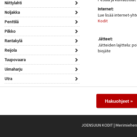
Niittylahti
Internet:
Noljakka
Lue lisää internet-yh
Kodit
Penttilä
Pilkko
Jätteet:
Rantakylä
Jätteiden lajittelu: po
Reijola
biojäte
Tuupovaara
Uimaharju
Utra
Hakuohjeet »
JOENSUUN KODIT
| Merimiehenk