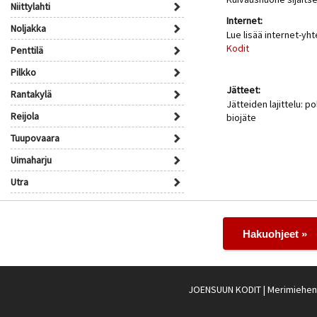
Niittylahti
Internet:
Noljakka
Lue lisää internet-yh
Kodit
Penttilä
Pilkko
Jätteet:
Rantakylä
Jätteiden lajittelu: po
Reijola
biojäte
Tuupovaara
Uimaharju
Utra
Hakuohjeet »
JOENSUUN KODIT
| Merimiehenk