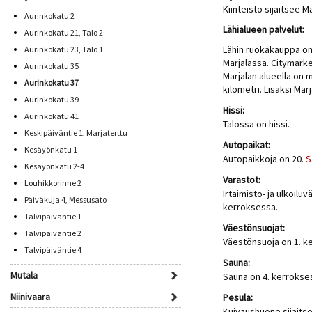
Kiinteistö sijaitsee 
Aurinkokatu 2
Lähialueen palvelut:
Aurinkokatu 21, Talo 2
Lähin ruokakauppa on
Aurinkokatu 23, Talo 1
Marjalassa. Citymarke
Aurinkokatu 35
Marjalan alueella on 
Aurinkokatu 37
kilometri. Lisäksi Mar
Aurinkokatu 39
Hissi:
Aurinkokatu 41
Talossa on hissi.
Keskipäiväntie 1, Marjaterttu
Autopaikat:
Kesäyönkatu 1
Autopaikkoja on 20.
S
Kesäyönkatu 2-4
Varastot:
Louhikkorinne 2
Irtaimisto- ja ulkoil
Päiväkuja 4, Messusato
kerroksessa.
Talvipäiväntie 1
Väestönsuojat:
Talvipäiväntie 2
Väestönsuoja on 1. k
Talvipäiväntie 4
Sauna:
Mutala
Sauna on 4. kerrokse
Niinivaara
Pesula:
Kuivaushuone sijait