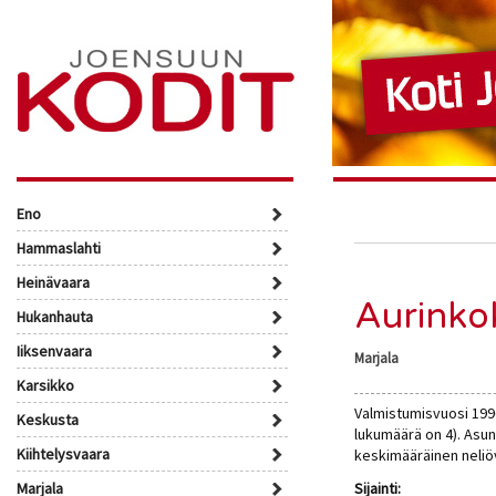
Eno
Hammaslahti
Heinävaara
Aurinko
Hukanhauta
Iiksenvaara
Marjala
Karsikko
Valmistumisvuosi 1996
Keskusta
lukumäärä on 4). Asu
Kiihtelysvaara
keskimääräinen neliö
Marjala
Sijainti: