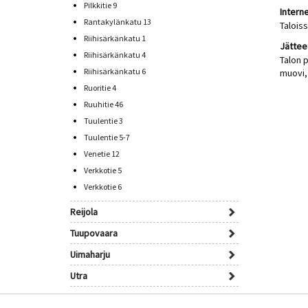
Pilkkitie 9
Interne
Rantakylänkatu 13
Taloiss
Riihisärkänkatu 1
Jättee
Riihisärkänkatu 4
Talon p
Riihisärkänkatu 6
muovi, 
Ruoritie 4
Ruuhitie 46
Tuulentie 3
Tuulentie 5-7
Venetie 12
Verkkotie 5
Verkkotie 6
Reijola
Tuupovaara
Uimaharju
Utra