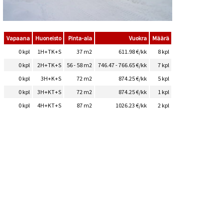
Vapaana
Huoneisto
Pinta-ala
Vuokra
Määrä
0 kpl
1H+TK+S
37 m
2
611.98 €/kk
8 kpl
0 kpl
2H+TK+S
56 - 58 m
2
746.47 - 766.65 €/kk
7 kpl
0 kpl
3H+K+S
72 m
2
874.25 €/kk
5 kpl
0 kpl
3H+KT+S
72 m
2
874.25 €/kk
1 kpl
0 kpl
4H+KT+S
87 m
2
1026.23 €/kk
2 kpl