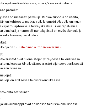
istö sijaitsee Rantakylässä, noin 7,5 km keskustasta.
een palvelut:
ylässä on runsaasti palveluja. Ruokakauppoja on useita,
ään on kohteesta matkaa reilu kilometri. Alueella on muun
 kirjasto, apteekki ja terveyskeskus. Liikuntapalveluja
at uimahalli ja kuntosali. Rantakylässä on myös alakoulu ja
u sekä lukuisia päiväkoteja.
ikat:
ikkoja on 35.
Sähköinen autopaikkavaraus »
ot:
istovarastot ovat huoneistojen yhteydessä tai erillisessä
rakennuksessa. Ulkoiluvälinevarastot sijaitsevat erillisessä
rakennuksessa.
nsuojat:
nsuoja on erillisessä talousrakennuksessa.
stokohtaiset saunat.
:
 ja kuivauskaappi ovat erillisessä talousrakennuksessa.