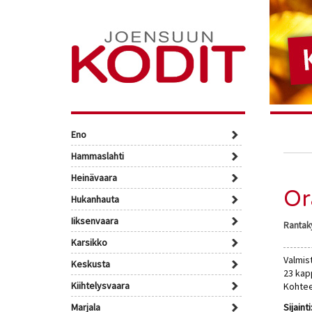
Eno
Hammaslahti
Heinävaara
Or
Hukanhauta
Iiksenvaara
Rantak
Karsikko
Valmis
Keskusta
23 kap
Kiihtelysvaara
Kohtee
Marjala
Sijainti