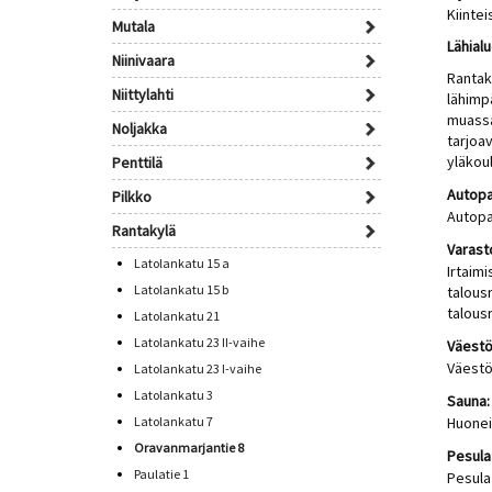
Kiinte
Mutala
Lähialu
Niinivaara
Rantak
Niittylahti
lähimp
muassa
Noljakka
tarjoav
yläkoul
Penttilä
Autopa
Pilkko
Autopa
Rantakylä
Varast
Latolankatu 15 a
Irtaim
Latolankatu 15 b
talous
talous
Latolankatu 21
Latolankatu 23 II-vaihe
Väestö
Väestö
Latolankatu 23 I-vaihe
Latolankatu 3
Sauna:
Latolankatu 7
Huonei
Oravanmarjantie 8
Pesula
Paulatie 1
Pesula