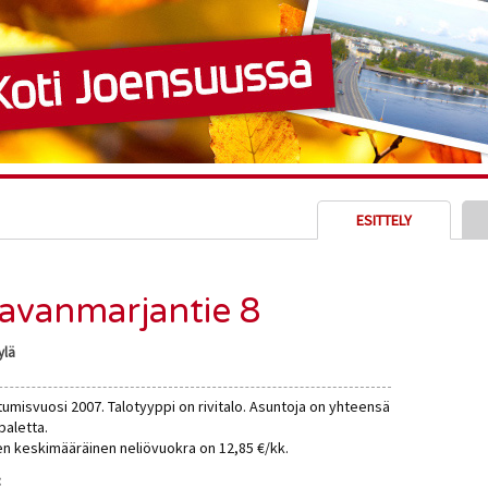
ESITTELY
avanmarjantie 8
ylä
tumisvuosi 2007. Talotyyppi on rivitalo. Asuntoja on yhteensä
paletta.
n keskimääräinen neliövuokra on 12,85 €/kk.
: