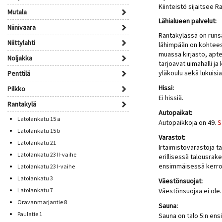
Kiinteistö sijaitsee 
Mutala
Lähialueen palvelut:
Niinivaara
Rantakylässä on runsa
Niittylahti
lähimpään on kohtees
muassa kirjasto, apte
Noljakka
tarjoavat uimahalli ja
yläkoulu sekä lukuisi
Penttilä
Hissi:
Pilkko
Ei hissiä.
Rantakylä
Autopaikat:
Latolankatu 15 a
Autopaikkoja on 49.
S
Latolankatu 15 b
Varastot:
Latolankatu 21
Irtaimistovarastoja t
Latolankatu 23 II-vaihe
erillisessä talousrak
ensimmäisessä kerrok
Latolankatu 23 I-vaihe
Latolankatu 3
Väestönsuojat:
Latolankatu 7
Väestönsuojaa ei ole.
Oravanmarjantie 8
Sauna:
Paulatie 1
Sauna on talo 5:n en