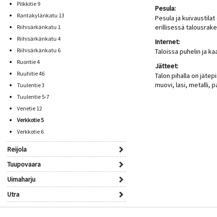
Pilkkitie 9
Pesula:
Rantakylänkatu 13
Pesula ja kuivaustila
erillisessä talousrak
Riihisärkänkatu 1
Riihisärkänkatu 4
Internet:
Riihisärkänkatu 6
Taloissa puhelin ja ka
Ruoritie 4
Jätteet:
Ruuhitie 46
Talon pihalla on jätepi
muovi, lasi, metalli, p
Tuulentie 3
Tuulentie 5-7
Venetie 12
Verkkotie 5
Verkkotie 6
Reijola
Tuupovaara
Uimaharju
Utra