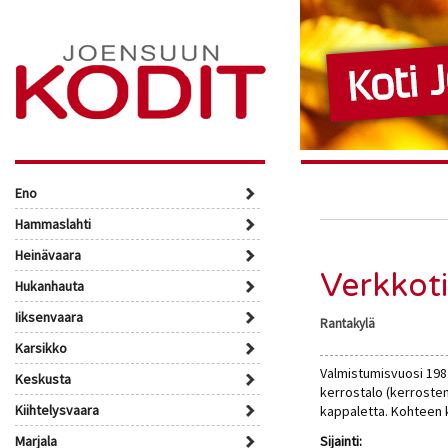
Eno
Hammaslahti
Heinävaara
Verkkoti
Hukanhauta
Iiksenvaara
Rantakylä
Karsikko
Valmistumisvuosi 198
Keskusta
kerrostalo (kerroste
Kiihtelysvaara
kappaletta. Kohteen 
Marjala
Sijainti: