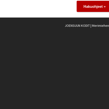
Hakuohjeet »
JOENSUUN KODIT
| Merimiehenk