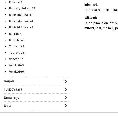
Pilkkitie 9
Internet:
Rantakylänkatu 13
Taloissa puhelin ja ka
Riihisärkänkatu 1
Jätteet:
Riihisärkänkatu 4
Talon pihalla on jätepi
Riihisärkänkatu 6
muovi, lasi, metalli, p
Ruoritie 4
Ruuhitie 46
Tuulentie 3
Tuulentie 5-7
Venetie 12
Verkkotie 5
Verkkotie 6
Reijola
Tuupovaara
Uimaharju
Utra