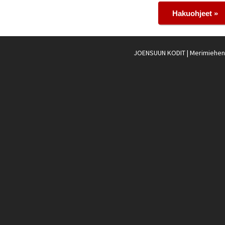
Hakuohjeet »
JOENSUUN KODIT
| Merimiehenk