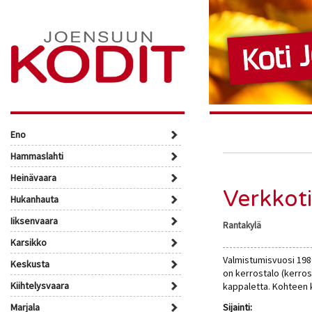
Eno
Hammaslahti
Heinävaara
Verkkoti
Hukanhauta
Iiksenvaara
Rantakylä
Karsikko
Valmistumisvuosi 198
Keskusta
on kerrostalo (kerros
Kiihtelysvaara
kappaletta. Kohteen 
Marjala
Sijainti: