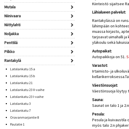
Kiinteistö sijaitsee 
Mutala
Lähialueen palvelut:
Niinivaara
Rantakylässä on runsa
Niittylahti
lähimpään on kohtees
muassa kirjasto, apte
Noljakka
tarjoavat uimahalli ja
yläkoulu sekä lukuisi
Penttilä
Autopaikat:
Pilkko
Autopaikkoja on 51.
S
Rantakylä
Varastot:
Latolankatu 15 a
Irtaimisto- ja ulkoiluv
Latolankatu 15 b
kellarikerroksessa.Ta
Latolankatu 21
Väestönsuojat:
Latolankatu 23 II-vaihe
Väestönsuoja löytyy t
Latolankatu 23 I-vaihe
Sauna:
Latolankatu 3
Saunat on talo 1 ja 2:
Latolankatu 7
Pesula:
Oravanmarjantie 8
Pesula ja kuivaustila 
Paulatie 1
myös talo 2:n phjake