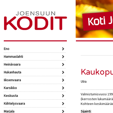
Eno
Hammaslahti
Heinävaara
Kaukopu
Hukanhauta
Iiksenvaara
Utra
Karsikko
Valmistumisvuosi 1996
Keskusta
(kerrosten lukumäärä 
Kiihtelysvaara
Kohteen keskimääräin
Marjala
Sijainti: