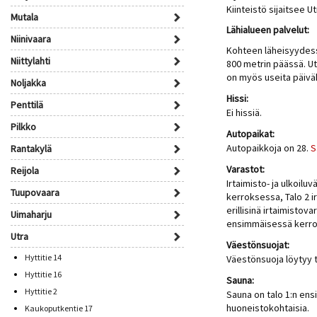
Kiinteistö sijaitsee U
Mutala
Lähialueen palvelut:
Niinivaara
Kohteen läheisyydess
Niittylahti
800 metrin päässä. Ut
on myös useita päivä
Noljakka
Hissi:
Penttilä
Ei hissiä.
Pilkko
Autopaikat:
Autopaikkoja on 28.
S
Rantakylä
Varastot:
Reijola
Irtaimisto- ja ulkoil
Tuupovaara
kerroksessa, Talo 2 i
erillisinä irtaimistova
Uimaharju
ensimmäisessä kerro
Utra
Väestönsuojat:
Hyttitie 14
Väestönsuoja löytyy t
Hyttitie 16
Sauna:
Hyttitie 2
Sauna on talo 1:n en
huoneistokohtaisia.
Kaukoputkentie 17