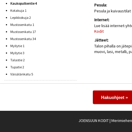
Kaukoputkentie 4
Pesula:
Kotakuja 1
Pesula ja kuivaustil
Lepikkokuja 2
Internet:
Mustosenkatu 1
Lue lisää internet-yh
Kodit
Mustosenkatu 17
Mustosenkatu 34
Jätteet:
Talon pihalla on jätepi
Myllytie 1
muovi, lasi, metalli, p
Myllytie 3
Talastie 2
Tupatie 2
Väisälänkatu 5
Hakuohjeet »
JOENSUUN KODIT
| Merimiehenk