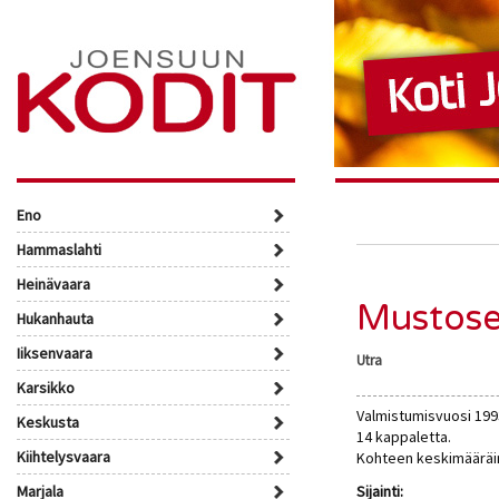
Eno
Hammaslahti
Heinävaara
Mustose
Hukanhauta
Iiksenvaara
Utra
Karsikko
Valmistumisvuosi 1993
Keskusta
14 kappaletta.
Kiihtelysvaara
Kohteen keskimääräin
Marjala
Sijainti: