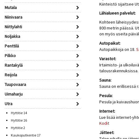
Kiinteistö sijaitsee U
Mutala
Lähialueen palvelut:
Niinivaara
Kohteen läheisyydess
Niittylahti
800 metrin päässä. Ut
on myös useita päivä
Noljakka
Autopaikat:
Penttilä
Autopaikkoja on 18.
S
Pilkko
Varastot:
Irtaimisto- ja ulkoilu
Rantakylä
talousrakennuksissa.
Reijola
Sauna:
Tuupovaara
Sauna on erillisessä
Uimaharju
Pesula:
Pesula ja kuivaushuo
Utra
Internet:
Hyttitie 14
Lue lisää internet-yh
Hyttitie 16
Kodit
Hyttitie 2
Jätteet:
Kaukoputkentie 17
Talon pihalla on jätepi