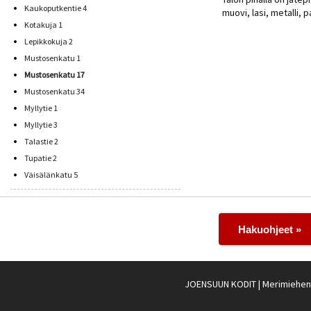
Kaukoputkentie 4
muovi, lasi, metalli, p
Kotakuja 1
Lepikkokuja 2
Mustosenkatu 1
Mustosenkatu 17
Mustosenkatu 34
Myllytie 1
Myllytie 3
Talastie 2
Tupatie 2
Väisälänkatu 5
Hakuohjeet »
JOENSUUN KODIT
| Merimiehenk