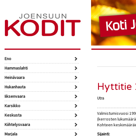
Eno
Hammaslahti
Heinävaara
Hyttitie
Hukanhauta
Iiksenvaara
Utra
Karsikko
Valmistumisvuosi 1998.
Keskusta
(kerrosten lukumäärä 
Kiihtelysvaara
Kohteen keskimääräin
Marjala
Sijainti: