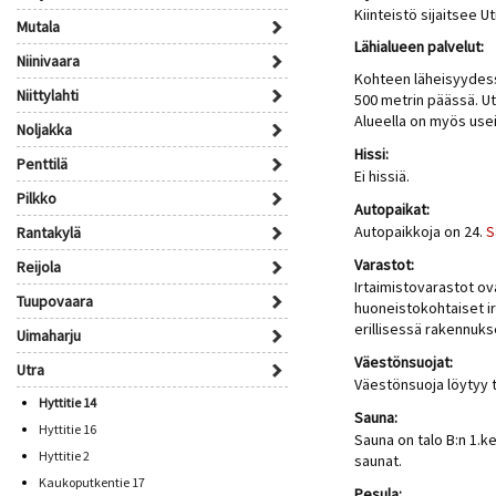
Kiinteistö sijaitsee 
Mutala
Lähialueen palvelut:
Niinivaara
Kohteen läheisyydess
Niittylahti
500 metrin päässä. Ut
Alueella on myös use
Noljakka
Hissi:
Penttilä
Ei hissiä.
Pilkko
Autopaikat:
Autopaikkoja on 24.
S
Rantakylä
Varastot:
Reijola
Irtaimistovarastot ova
Tuupovaara
huoneistokohtaiset ir
erillisessä rakennuks
Uimaharju
Väestönsuojat:
Utra
Väestönsuoja löytyy t
Hyttitie 14
Sauna:
Hyttitie 16
Sauna on talo B:n 1.k
Hyttitie 2
saunat.
Kaukoputkentie 17
Pesula: