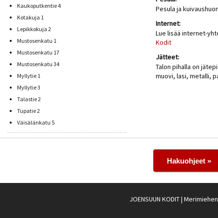
Kaukoputkentie 4
Pesula ja kuivaushuo
Kotakuja 1
Internet:
Lepikkokuja 2
Lue lisää internet-yh
Mustosenkatu 1
Kodit
Mustosenkatu 17
Jätteet:
Mustosenkatu 34
Talon pihalla on jätepi
muovi, lasi, metalli, p
Myllytie 1
Myllytie 3
Talastie 2
Tupatie 2
Väisälänkatu 5
Hakuohjeet »
JOENSUUN KODIT
| Merimiehenk