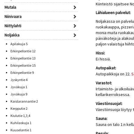
Kiinteistö sijaitsee 
Mutala
Lähialueen palvelut:
Niinivaara
Noljakassa on palvel
Niittylahti
ruokakauppa, pizzeri
monia muita ruokakau
Noljakka
päiväkoteja ja alako
paljon valaistuja hiiht
Apilakuja 5
Erkinpellontie 12
Hissi:
Erkinpellontie 13
Ei hissiä.
Erkinpellontie 15
Autopaikat:
Erkinpellontie 9
Autopaikkoja on 22.
S
Jyskyntie 4
Varastot:
Jyväkuja 1
Irtaimisto- ja ulkoilu
Jyväkuja 9
kellarikerroksessa.
Kaislarannantie 2
Väestönsuojat:
Kerpputie 2
Väestönsuoja löytyy t
Kiulutie 1,3,4
Sauna:
Kuhilaskuja 1
Sauna on talo 1:n kel
Kuuselantie 1
Pesula: