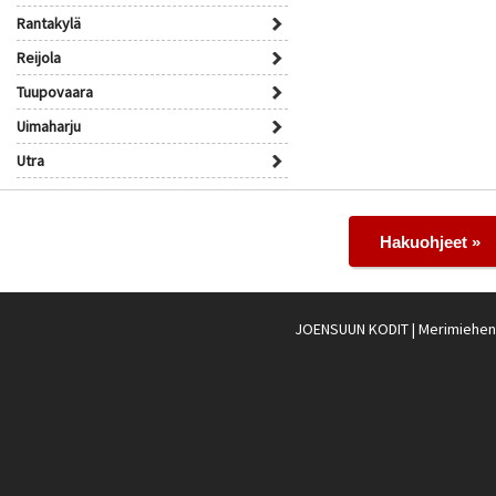
Rantakylä
Reijola
Tuupovaara
Uimaharju
Utra
Hakuohjeet »
JOENSUUN KODIT
| Merimiehenk