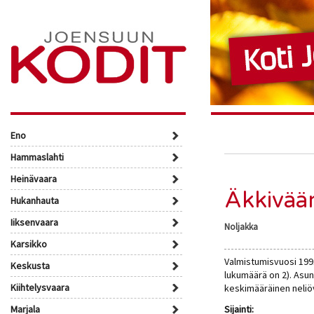
Eno
Hammaslahti
Heinävaara
Äkkivää
Hukanhauta
Iiksenvaara
Noljakka
Karsikko
Valmistumisvuosi 199
Keskusta
lukumäärä on 2). Asu
Kiihtelysvaara
keskimääräinen neliö
Marjala
Sijainti: