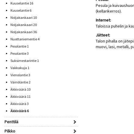
Kuuselantie 16
Pesula ja kuivaushuon
Kuuselantie 6
(kellarikerros).
Noljakankaari 10
Internet:
Noljakankaari 20
Taloissa puhelin ja ka
Noljakankaari 36
Jätteet:
Nuottaniementie 4
Talon pihalla on jätepi
Pesolantie 1
muovi, lasi, metalli, p
Pesolantie 3
Suksimestarintie 1
Vakkakuja 1
Vienolantie 3
Väinöläntie 2
Äkkiväärä 10
Äkkiväärä 11
Äkkiväärä 3
Äkkiväärä 6
Penttilä
Pilkko