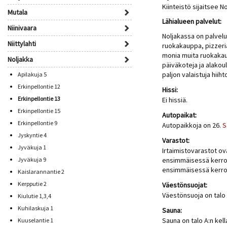
Kiinteistö sijaitsee 
Mutala
Lähialueen palvelut:
Niinivaara
Noljakassa on palvel
Niittylahti
ruokakauppa, pizzeri
monia muita ruokakau
Noljakka
päiväkoteja ja alako
paljon valaistuja hiiht
Apilakuja 5
Erkinpellontie 12
Hissi:
Erkinpellontie 13
Ei hissiä.
Erkinpellontie 15
Autopaikat:
Erkinpellontie 9
Autopaikkoja on 26.
S
Jyskyntie 4
Varastot:
Jyväkuja 1
Irtaimistovarastot ova
Jyväkuja 9
ensimmäisessä kerroks
ensimmäisessä kerro
Kaislarannantie 2
Kerpputie 2
Väestönsuojat:
Väestönsuoja on talo
Kiulutie 1,3,4
Kuhilaskuja 1
Sauna:
Sauna on talo A:n kel
Kuuselantie 1