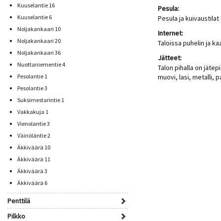
Kuuselantie 16
Pesula:
Kuuselantie 6
Pesula ja kuivaustilat 
Noljakankaari 10
Internet:
Noljakankaari 20
Taloissa puhelin ja ka
Noljakankaari 36
Jätteet:
Nuottaniementie 4
Talon pihalla on jätepi
Pesolantie 1
muovi, lasi, metalli, p
Pesolantie 3
Suksimestarintie 1
Vakkakuja 1
Vienolantie 3
Väinöläntie 2
Äkkiväärä 10
Äkkiväärä 11
Äkkiväärä 3
Äkkiväärä 6
Penttilä
Pilkko