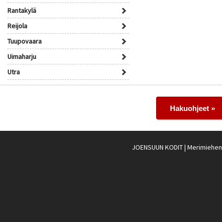
Rantakylä
Reijola
Tuupovaara
Uimaharju
Utra
Hakuohjeet »
JOENSUUN KODIT
| Merimiehenk