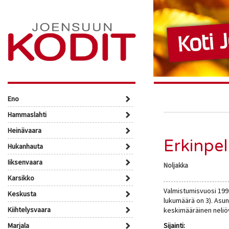
Eno
Hammaslahti
Heinävaara
Erkinpel
Hukanhauta
Iiksenvaara
Noljakka
Karsikko
Valmistumisvuosi 1991
Keskusta
lukumäärä on 3). Asu
Kiihtelysvaara
keskimääräinen neliö
Marjala
Sijainti: