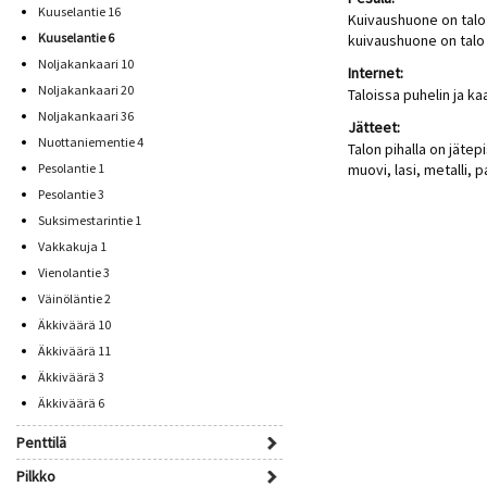
Kuuselantie 16
Kuivaushuone on talo
Kuuselantie 6
kuivaushuone on talo
Noljakankaari 10
Internet:
Noljakankaari 20
Taloissa puhelin ja ka
Noljakankaari 36
Jätteet:
Nuottaniementie 4
Talon pihalla on jätepi
Pesolantie 1
muovi, lasi, metalli, p
Pesolantie 3
Suksimestarintie 1
Vakkakuja 1
Vienolantie 3
Väinöläntie 2
Äkkiväärä 10
Äkkiväärä 11
Äkkiväärä 3
Äkkiväärä 6
Penttilä
Pilkko