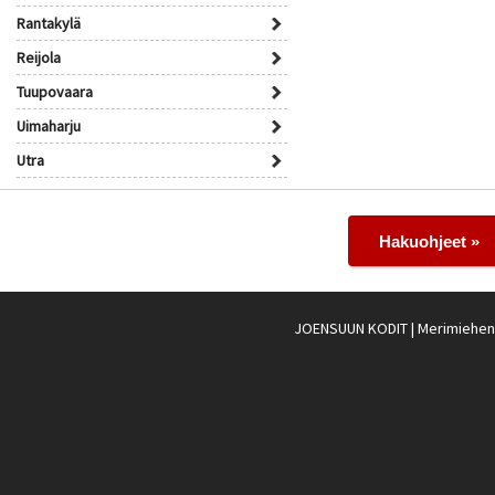
Rantakylä
Reijola
Tuupovaara
Uimaharju
Utra
Hakuohjeet »
JOENSUUN KODIT
| Merimiehenk