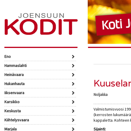
Eno
Hammaslahti
Heinävaara
Kuuselan
Hukanhauta
Iiksenvaara
Noljakka
Karsikko
Valmistumisvuosi 199
Keskusta
(kerrosten lukumäärä 
Kiihtelysvaara
kappaletta. Kohteen 
Marjala
Sijainti: