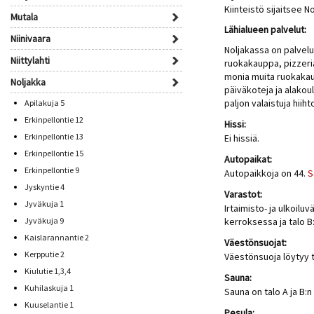
Kiinteistö sijaitsee 
Mutala
Lähialueen palvelut:
Niinivaara
Noljakassa on palvel
Niittylahti
ruokakauppa, pizzeri
monia muita ruokakau
Noljakka
päiväkoteja ja alako
paljon valaistuja hiiht
Apilakuja 5
Erkinpellontie 12
Hissi:
Erkinpellontie 13
Ei hissiä.
Erkinpellontie 15
Autopaikat:
Erkinpellontie 9
Autopaikkoja on 44.
S
Jyskyntie 4
Varastot:
Jyväkuja 1
Irtaimisto- ja ulkoil
Jyväkuja 9
kerroksessa ja talo 
Kaislarannantie 2
Väestönsuojat:
Kerpputie 2
Väestönsuoja löytyy t
Kiulutie 1,3,4
Sauna:
Kuhilaskuja 1
Sauna on talo A ja B
Kuuselantie 1
Pesula: