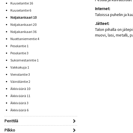
Kuuselantie 16
Internet:
Kuuselantie 6
Taloissa puhelin ja ka
Noljakankaari 10
Jätteet:
Noljakankaari 20
Talon pihalla on jätepi
Noljakankaari 36
muovi, lasi, metalli, p
Nuottaniementie 4
Pesolantie 1
Pesolantie 3
Suksimestarintie 1
Vakkakuja 1
Vienolantie 3
Väinöläntie 2
Äkkiväärä 10
Äkkiväärä 11
Äkkiväärä 3
Äkkiväärä 6
Penttilä
Pilkko