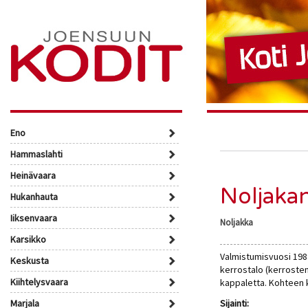
Eno
Hammaslahti
Heinävaara
Noljakan
Hukanhauta
Iiksenvaara
Noljakka
Karsikko
Valmistumisvuosi 198
Keskusta
kerrostalo (kerroste
Kiihtelysvaara
kappaletta. Kohteen 
Marjala
Sijainti: