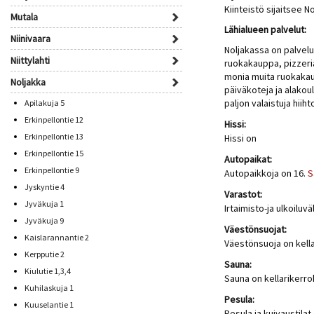
Kiinteistö sijaitsee 
Mutala
Lähialueen palvelut:
Niinivaara
Noljakassa on palvel
Niittylahti
ruokakauppa, pizzeri
monia muita ruokakau
Noljakka
päiväkoteja ja alako
paljon valaistuja hiiht
Apilakuja 5
Erkinpellontie 12
Hissi:
Erkinpellontie 13
Hissi on
Erkinpellontie 15
Autopaikat:
Erkinpellontie 9
Autopaikkoja on 16.
S
Jyskyntie 4
Varastot:
Jyväkuja 1
Irtaimisto-ja ulkoiluv
Jyväkuja 9
Väestönsuojat:
Kaislarannantie 2
Väestönsuoja on kell
Kerpputie 2
Sauna:
Kiulutie 1,3,4
Sauna on kellarikerr
Kuhilaskuja 1
Pesula:
Kuuselantie 1
Pesula ja kuivaustilat