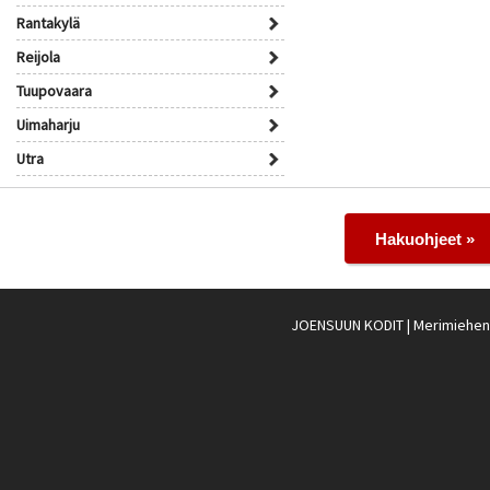
Rantakylä
Reijola
Tuupovaara
Uimaharju
Utra
Hakuohjeet »
JOENSUUN KODIT
| Merimiehenk