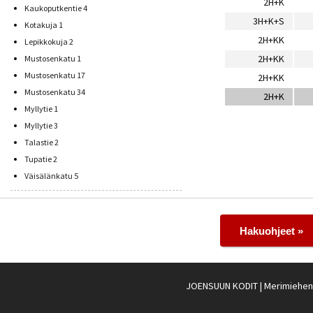
2H+K
Kaukoputkentie 4
3H+K+S
Kotakuja 1
2H+KK
Lepikkokuja 2
2H+KK
Mustosenkatu 1
Mustosenkatu 17
2H+KK
Mustosenkatu 34
2H+K
Myllytie 1
Myllytie 3
Talastie 2
Tupatie 2
Väisälänkatu 5
Hakuohjeet »
JOENSUUN KODIT
| Merimiehenk