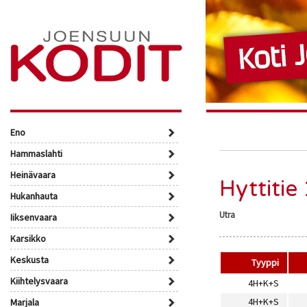
Eno
Hammaslahti
Heinävaara
Hyttitie
Hukanhauta
Utra
Iiksenvaara
Karsikko
Keskusta
Tyyppi
Kiihtelysvaara
4H+K+S
4H+K+S
Marjala