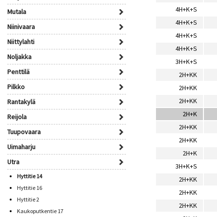
4H+K+S
Mutala
4H+K+S
Niinivaara
4H+K+S
Niittylahti
4H+K+S
Noljakka
3H+K+S
Penttilä
2H+KK
Pilkko
2H+KK
2H+KK
Rantakylä
2H+K
Reijola
2H+KK
Tuupovaara
2H+KK
Uimaharju
2H+K
Utra
3H+K+S
Hyttitie 14
2H+KK
Hyttitie 16
2H+KK
Hyttitie 2
2H+KK
Kaukoputkentie 17