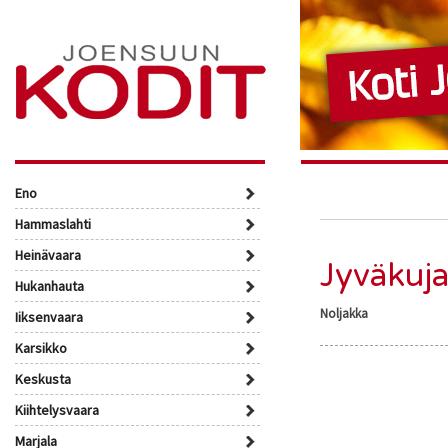
Eno
Hammaslahti
Heinävaara
Jyväkuja
Hukanhauta
Noljakka
Iiksenvaara
Karsikko
Keskusta
Kiihtelysvaara
Marjala