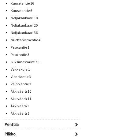
Kuuselantie 16
Kuuselantie 6
Noljakankaari 10
Noljakankaari 20
Noljakankaari 36
Nuottaniementie 4
Pesolantie 1
Pesolantie 3
Suksimestarintie 1
Vakkakuja 1
Vienolantie 3
Väinöläntie 2
Äkkiväärä 10
Äkkiväärä 11
Äkkiväärä 3
Äkkiväärä 6
Penttilä
Pilkko