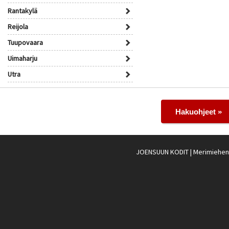
Rantakylä
Reijola
Tuupovaara
Uimaharju
Utra
Hakuohjeet »
JOENSUUN KODIT
| Merimiehenk